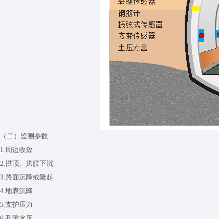
（二）监测参数
1.周边收敛
2.拱顶、拱腰下沉
3.路面沉降或隆起
4.地表沉降
5.支护压力
6.孔隙水压