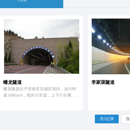
CASE
蟠龙隧道
李家渠隧道
蟠龙隧道位于济南市历城区境内，设计时
速100Km/h，双向六车道，上下行分离，隧
道按“新奥法”原理设计，三心圆弧拱衬砌，
右洞进口为端墙式洞门，其余出口为削竹
式洞门，洞内路面采用复合式路面及连续
共2记录
当
配筋水泥混凝土路面，设有供电、通风、
照明、监控、通讯、消防等设施和视线诱