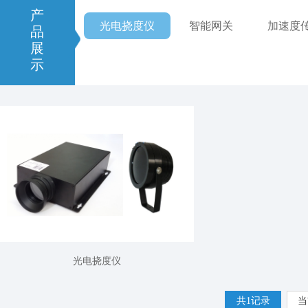
产
光电挠度仪
智能网关
加速度
品
展
示
光电挠度仪
共1记录
当