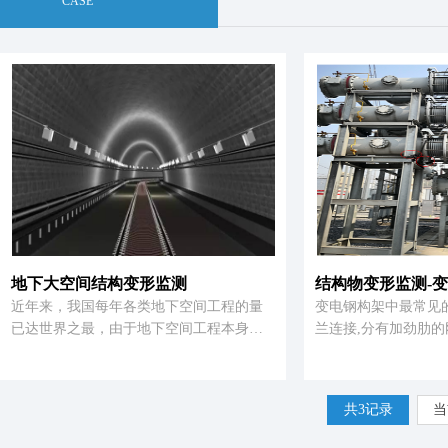
CASE
地下大空间结构变形监测
结构物变形监测-
近年来，我国每年各类地下空间工程的量
变电钢构架中最常见
已达世界之最，由于地下空间工程本身就
兰连接,分有加劲肋
是一个十分复杂的系统，一向被称为“隐蔽
劲肋的柔性法兰连接
工程”和“灰色工程”。 为了保证工程安全，
论是轴向刚度、剪切
通过实时监测，获得有关工程情况的各种
般都小于杆件的刚度
共3记录
当
数据，通过对所获数据的分析和反演，确
削弱会对变电钢构架
定工程状态，用于指导改进施工方法和工
前相关规范并未对法