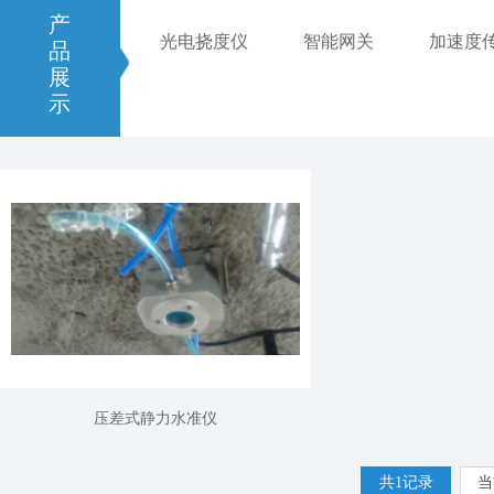
产
光电挠度仪
智能网关
加速度
品
展
示
压差式静力水准仪
共1记录
当