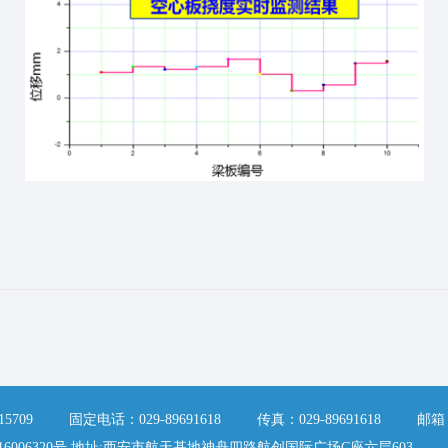
15709 固定电话：029-89691618 传真：029-89691618 邮箱：214
备16006320号 地址:西安市航天基地神舟四路航创国际广场C座六层603