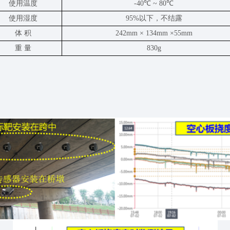
使用温度
-40
℃
~ 80
℃
使用湿度
95%
以下，不结露
体
积
242mm
×
134mm
×
55mm
重
量
830g