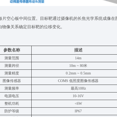
跨中每片空心板中间位置。目标靶通过摄像机的长焦光学系统成像
由物像关系确定目标靶的位移变化。
参数名称
描述
测量范围
14m
测量跨径
10m ~ 80
米
测量精度
0.2mm ~ 0.5mm
图像传感器
COMS
低照度图像传感器
测量频率
最高
10Hz
电源电压
10-16V
整机功耗
<6W
防护等级
IP67