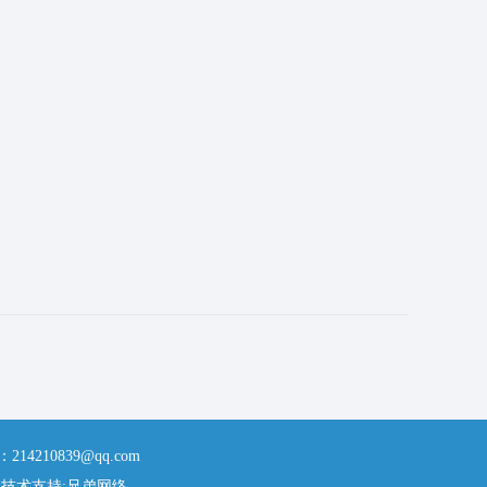
210839@qq.com
 技术支持:
兄弟网络